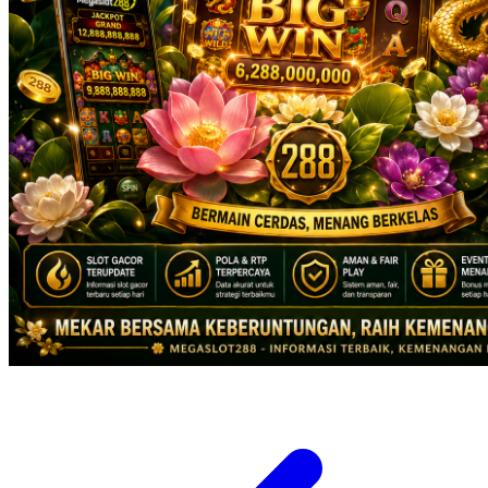
X
Xootz
Y
Yamatoya
Z
Zaxy
Zoggs
0-9
4Moms
59S