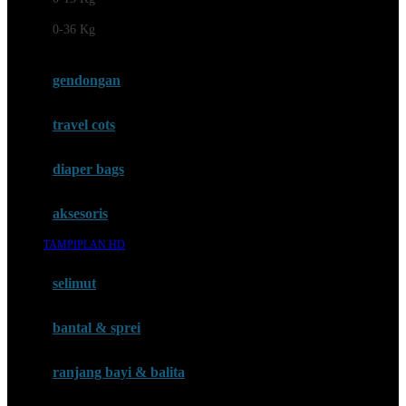
Felt So Sweet
0-36 Kg
Fisher Price
Flipper
gendongan
Friends Of Sally
travel cots
G
diaper bags
Gb
Geko
aksesoris
Graco
TAMPIPLAN HD
Gund
selimut
H
bantal & sprei
Habbie
Haenim
ranjang bayi & balita
Happy Horse