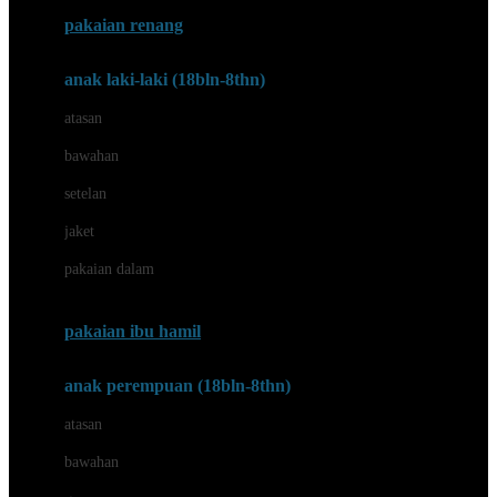
Buggygear
pakaian renang
Bumkins
anak laki-laki (18bln-8thn)
C
atasan
Cetaphil
bawahan
Chicco
setelan
Childlife
jaket
Clevamama
pakaian dalam
Cocolatte
Cottonseeds
pakaian ibu hamil
Cozy N Safe
anak perempuan (18bln-8thn)
Crane
atasan
Cybex
bawahan
D