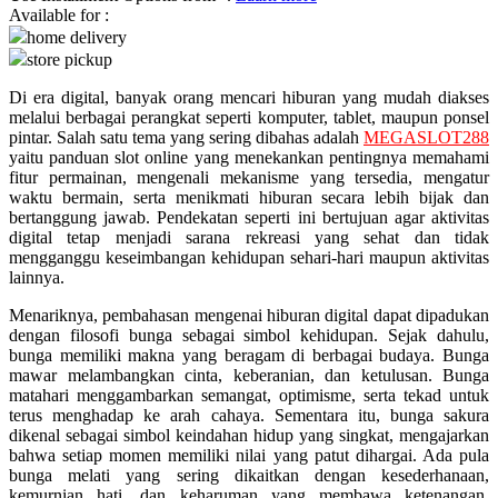
Available for :
home delivery
Q
store pickup
QV Baby
Di era digital, banyak orang mencari hiburan yang mudah diakses
melalui berbagai perangkat seperti komputer, tablet, maupun ponsel
R
pintar. Salah satu tema yang sering dibahas adalah
MEGASLOT288
yaitu panduan slot online yang menekankan pentingnya memahami
Real Shades
fitur permainan, mengenali mekanisme yang tersedia, mengatur
waktu bermain, serta menikmati hiburan secara lebih bijak dan
Red Castle
bertanggung jawab. Pendekatan seperti ini bertujuan agar aktivitas
digital tetap menjadi sarana rekreasi yang sehat dan tidak
Ribbon Madness
mengganggu keseimbangan kehidupan sehari-hari maupun aktivitas
lainnya.
S
Menariknya, pembahasan mengenai hiburan digital dapat dipadukan
dengan filosofi bunga sebagai simbol kehidupan. Sejak dahulu,
Sebamed
bunga memiliki makna yang beragam di berbagai budaya. Bunga
Silver Cross
mawar melambangkan cinta, keberanian, dan ketulusan. Bunga
matahari menggambarkan semangat, optimisme, serta tekad untuk
Simply Idea
terus menghadap ke arah cahaya. Sementara itu, bunga sakura
dikenal sebagai simbol keindahan hidup yang singkat, mengajarkan
Skip Hop
bahwa setiap momen memiliki nilai yang patut dihargai. Ada pula
bunga melati yang sering dikaitkan dengan kesederhanaan,
Spectra
kemurnian hati, dan keharuman yang membawa ketenangan.