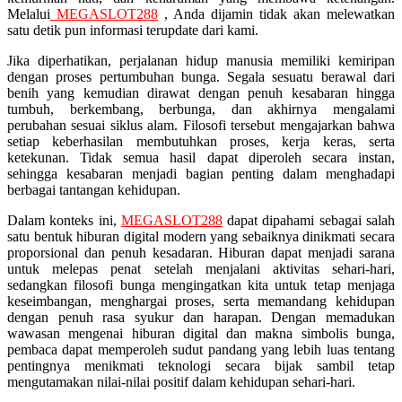
Melalui
MEGASLOT288
, Anda dijamin tidak akan melewatkan
Squishmallows
satu detik pun informasi terupdate dari kami.
Starbooks
Jika diperhatikan, perjalanan hidup manusia memiliki kemiripan
dengan proses pertumbuhan bunga. Segala sesuatu berawal dari
Stick-O
benih yang kemudian dirawat dengan penuh kesabaran hingga
tumbuh, berkembang, berbunga, dan akhirnya mengalami
Stokke
perubahan sesuai siklus alam. Filosofi tersebut mengajarkan bahwa
setiap keberhasilan membutuhkan proses, kerja keras, serta
Sudocrem
ketekunan. Tidak semua hasil dapat diperoleh secara instan,
sehingga kesabaran menjadi bagian penting dalam menghadapi
Sumimo
berbagai tantangan kehidupan.
Sunnylife
Dalam konteks ini,
MEGASLOT288
dapat dipahami sebagai salah
Sun-Staches
satu bentuk hiburan digital modern yang sebaiknya dinikmati secara
proporsional dan penuh kesadaran. Hiburan dapat menjadi sarana
Swimava
untuk melepas penat setelah menjalani aktivitas sehari-hari,
sedangkan filosofi bunga mengingatkan kita untuk tetap menjaga
keseimbangan, menghargai proses, serta memandang kehidupan
T
dengan penuh rasa syukur dan harapan. Dengan memadukan
wawasan mengenai hiburan digital dan makna simbolis bunga,
Tommee Tippee
pembaca dapat memperoleh sudut pandang yang lebih luas tentang
pentingnya menikmati teknologi secara bijak sambil tetap
Trunki
mengutamakan nilai-nilai positif dalam kehidupan sehari-hari.
Tutti Bambini