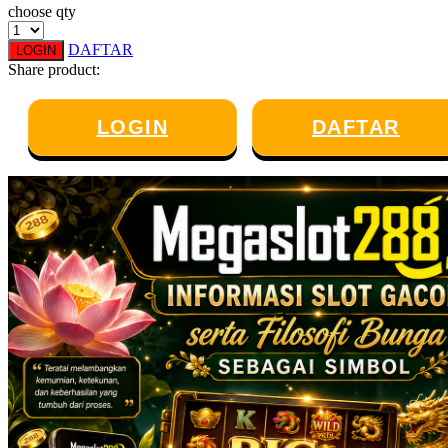
choose qty
Twistshake
DAFTAR
LOGIN
TY Toys
Share product:
U
LOGIN
DAFTAR
V
Veja
Vitaflow
Vtech
W
Waterland
Wellness