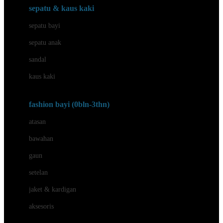
Beauty Barn
sepatu & kaus kaki
Bio Oil
sepatu bayi
Biolane
sepatu anak
Bite Fighters
sandal
Bizzi Growin
kaus kaki
Blackmores
fashion bayi (0bln-3thn)
Blooming Marvellous
atasan
Bonnels
bawahan
Bravado
gaun
Bruder
setelan
Brush Baby
jaket & kardigan
Buds Organics
aksesoris
Bugaboo