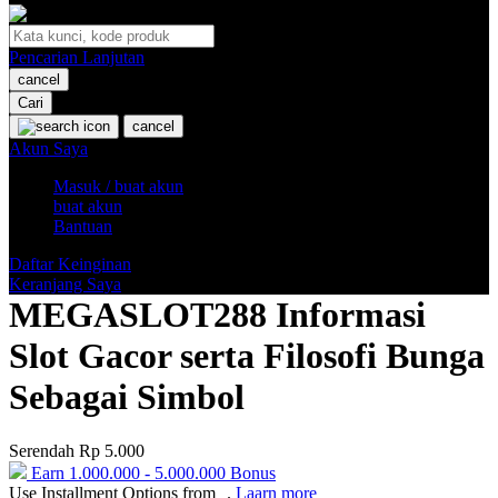
O
Pencarian Lanjutan
Oh Ma Grain
cancel
Okiedog
Cari
cancel
P
Akun Saya
Masuk / buat akun
Peachy
buat akun
Phil & Ted's
Bantuan
Philips Avent
Daftar Keinginan
Keranjang Saya
Pigeon
MEGASLOT288 Informasi
Playgro
Slot Gacor serta Filosofi Bunga
Poled Global
Sebagai Simbol
Ponycycle
Serendah
Rp 5.000
Puma
Earn
1.000.000
-
5.000.000
Bonus
Pureats
Use Installment Options from
.
Laarn more